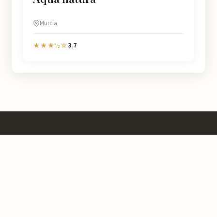
Murcia
3.7
★★★½☆
Murcia
Natural
Chez Murcia Natural, nous vous aidons à découvrir chaque coin de
cette région avec des informations détaillées sur plus de 4.778
lieux.