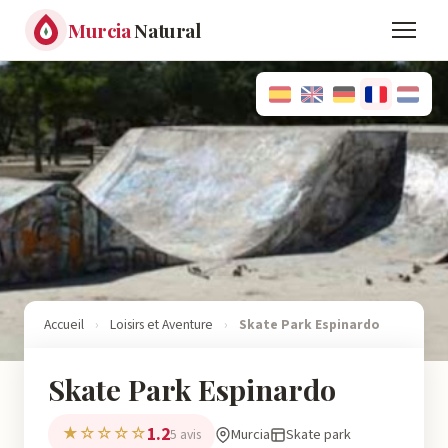
Murcia
Natural
Accueil
›
Loisirs et Aventure
›
Skate Park Espinardo
Skate Park Espinardo
1.2
★☆☆☆☆
Murcia
Skate park
5 avis