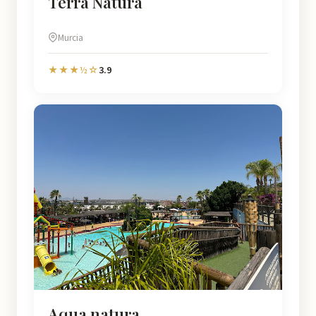
Terra Natura
Murcia
3.9
★★★½☆
Aqua natura