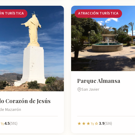
ÓN TURÍSTICA
ATRACCIÓN TURÍSTICA
Parque Almansa
San Javier
o Corazón de Jesús
 de Mazarrón
4.5
3.9
½
(591)
★★★½☆
(536)