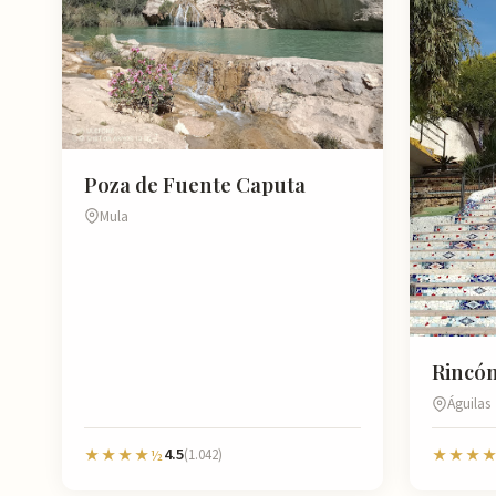
Poza de Fuente Caputa
Mula
Rincón
Águilas
4.5
★★★★½
(1.042)
★★★★