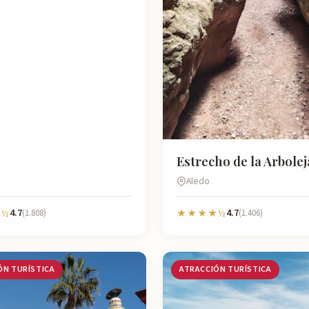
Estrecho de la Arbolej
Aledo
4.7
4.7
½
(1.808)
★★★★½
(1.406)
ÓN TURÍSTICA
ATRACCIÓN TURÍSTICA