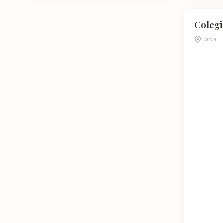
ATRACCI
Colegi
Lorca