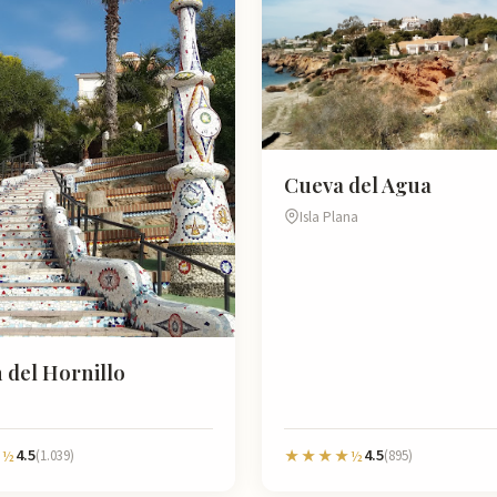
Cueva del Agua
Isla Plana
 del Hornillo
4.5
4.5
½
(1.039)
★★★★½
(895)