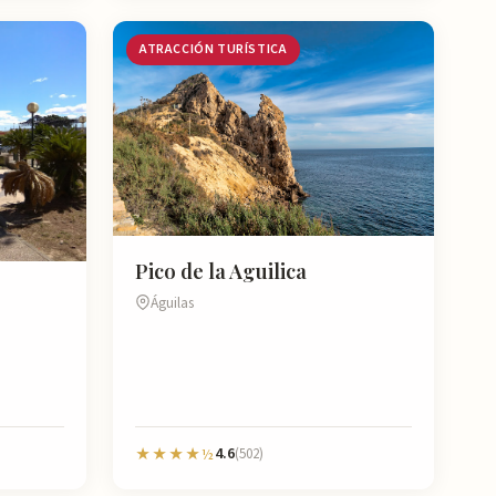
ATRACCIÓN TURÍSTICA
Pico de la Aguilica
Águilas
4.6
★★★★½
(502)