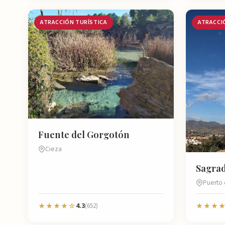
ATRACCIÓN TURÍSTICA
ATRACCI
Fuente del Gorgotón
Cieza
Sagrad
Puerto
4.3
★★★★☆
(652)
★★★★