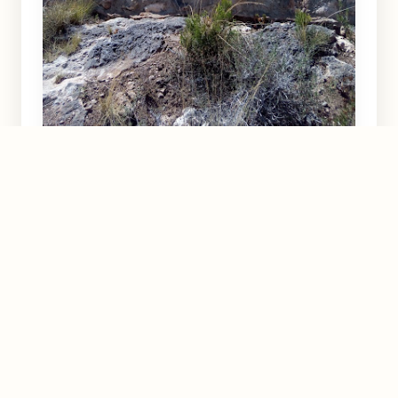
Sagrado Corazon de Jesus y
Via Crucis
Totana
4.7
★★★★½