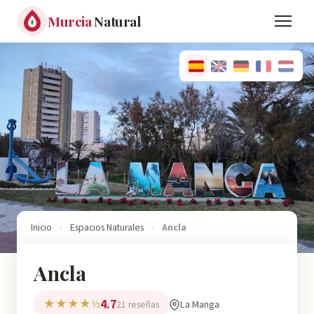
Murcia
Natural
Inicio
›
Espacios Naturales
›
Ancla
Ancla
4.7
★★★★½
La Manga
21 reseñas