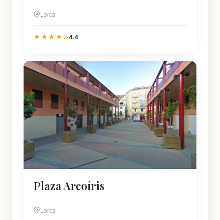
Lorca
4.4
★★★★½
Plaza Arcoíris
Lorca