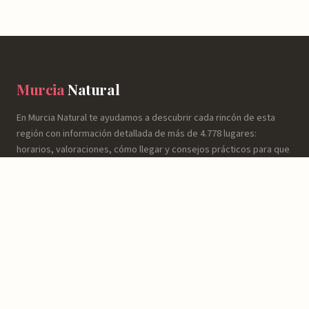
Murcia
Natural
En Murcia Natural te ayudamos a descubrir cada rincón de esta
región con información detallada de más de 4.778 lugares:
horarios, valoraciones, cómo llegar y consejos prácticos para que
tu experiencia sea inolvidable.
NATURALEZA
Espacios Naturales
Sierras y Montañas
Rutas y Senderismo