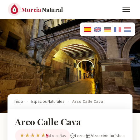
Murcia
Natural
Inicio
›
Espacios Naturales
›
Arco Calle Cava
Arco Calle Cava
5
★★★★★
Lorca
Atracción turística
4 reseñas