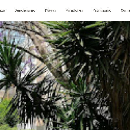
eza
Senderismo
Playas
Miradores
Patrimonio
Come