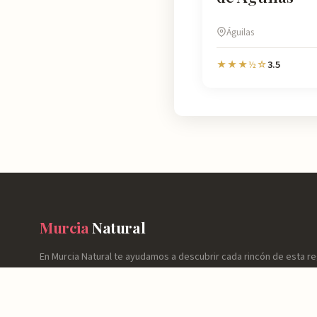
Águilas
3.5
★★★½☆
Murcia
Natural
En Murcia Natural te ayudamos a descubrir cada rincón de esta r
información detallada de más de 4.778 lugares: horarios, valoraci
cómo llegar y consejos prácticos para que tu experiencia sea inol