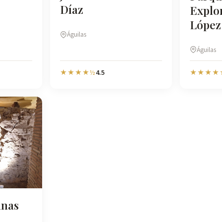
Díaz
Explo
López
Águilas
Águilas
4.5
★★★★½
★★★★
nas