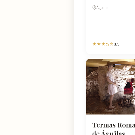
Águilas
3.9
★★★½☆
Termas Roma
de Águilas