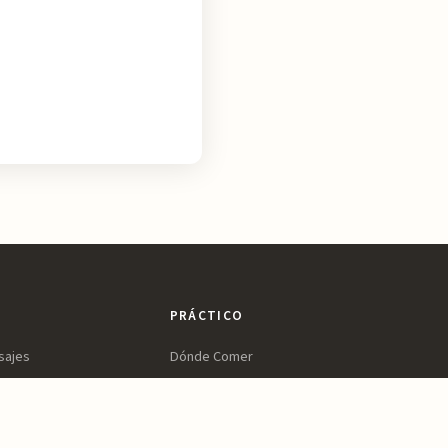
PRÁCTICO
sajes
Dónde Comer
ltura
Dónde Dormir
ines
Planifica tu Visita