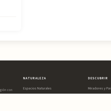
NATURALEZA
DESCUBRIR
Espacios Naturales
Miradores y Pai
egión con
ones,
Sierras y Montañas
Patrimonio y Cu
vidable.
Rutas y Senderismo
Parques y Jard