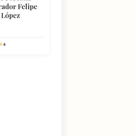
rador Felipe
 López
4
☆