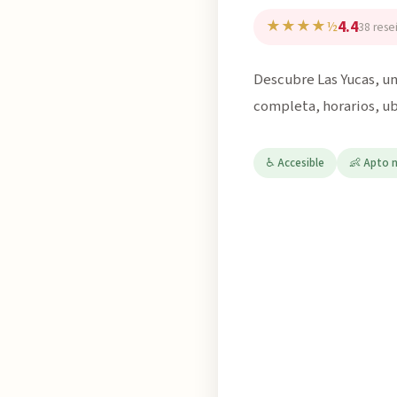
4.4
★★★★½
38 rese
Descubre Las Yucas, un
completa, horarios, ub
♿ Accesible
👶 Apto 