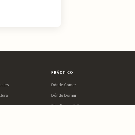
PRÁCTICO
sajes
Dónde Comer
ltura
Dónde Dormir
ines
Planifica tu Visita
a