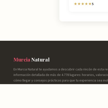
5
★★★★★
Murcia
Natural
En Murcia Natural te ayudamos a descubrir cada rincón de esta r
información detallada de más de 4.778 lugares: horarios, valoraci
cómo llegar y consejos prácticos para que tu experiencia sea inol