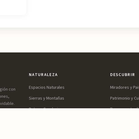
NATURALEZA
DESCUBRIR
Espacios Naturales
Miradores y Pai
egión con
ones,
Sierras y Montañas
Patrimonio y Cu
vidable.
Rutas y Senderismo
Parques y Jard
Ríos, Embalses y Humedales
Ocio y Aventur
Playas y Costa