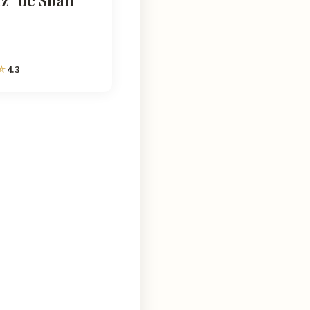
z" de Sbah
4.3
☆