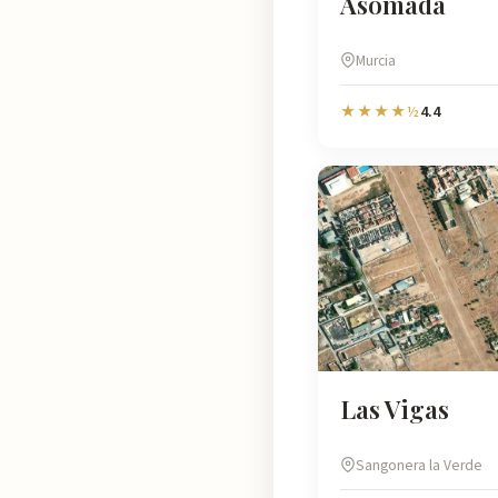
Asomada
Murcia
4.4
★★★★½
Las Vigas
Sangonera la Verde