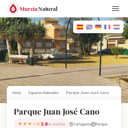
Murcia
Natural
Inicio
›
Espacios Naturales
›
Parque Juan José Cano
Parque Juan José Cano
3.9
★★★½☆
Cartagena
Parque
56 reseñas