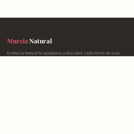
Murcia
Natural
En Murcia Natural te ayudamos a descubrir cada rincón de esta
región con información detallada de más de 4.778 lugares:
horarios, valoraciones, cómo llegar y consejos prácticos para que
tu experiencia sea inolvidable.
NATURALEZA
Espacios Naturales
Sierras y Montañas
Rutas y Senderismo