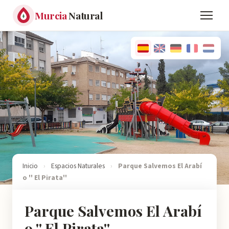
Murcia
Natural
Inicio
›
Espacios Naturales
›
Parque Salvemos El Arabí
o '' El Pirata''
Parque Salvemos El Arabí
o '' El Pirata''