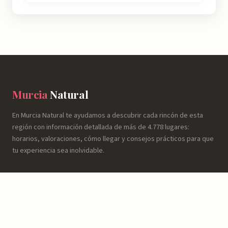
Murcia
Natural
En Murcia Natural te ayudamos a descubrir cada rincón de esta
región con información detallada de más de 4.778 lugares:
horarios, valoraciones, cómo llegar y consejos prácticos para que
tu experiencia sea inolvidable.
NATURALEZA
Espacios Naturales
Sierras y Montañas