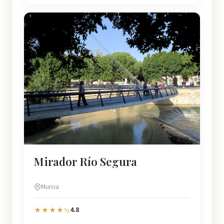
Mirador Río Segura
Murcia
4.8
★★★★½