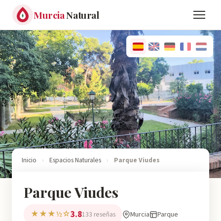
Murcia
Natural
Inicio
›
Espacios Naturales
›
Parque Viudes
Parque Viudes
3.8
★★★½☆
Murcia
Parque
133 reseñas