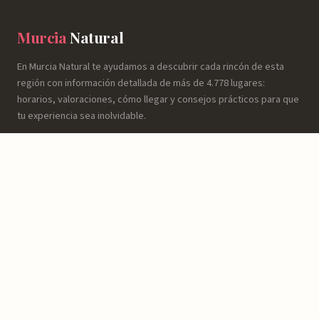
Murcia
Natural
En Murcia Natural te ayudamos a descubrir cada rincón de esta
región con información detallada de más de 4.778 lugares:
horarios, valoraciones, cómo llegar y consejos prácticos para que
tu experiencia sea inolvidable.
NATURALEZA
Espacios Naturales
Sierras y Montañas
Rutas y Senderismo
Ríos, Embalses y Humedales
Playas y Costa
Reservas y Parques Naturales