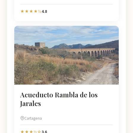
4.8
★★★★½
Acueducto Rambla de los
Jarales
Cartagena
3.6
★★★½☆