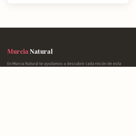
Murcia
Natural
En Murcia Natural te ayudamos a descubrir cada rincón de esta
región con información detallada de más de 4.778 lugares:
horarios, valoraciones, cómo llegar y consejos prácticos para que
tu experiencia sea inolvidable.
NATURALEZA
Espacios Naturales
Sierras y Montañas