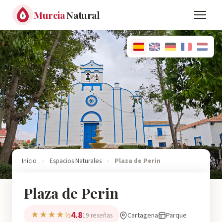
Murcia
Natural
Inicio
›
Espacios Naturales
›
Plaza de Perin
Plaza de Perin
4.8
★★★★½
Cartagena
Parque
19 reseñas