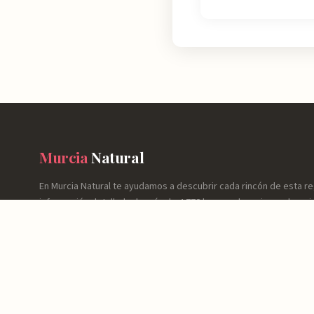
Murcia
Natural
En Murcia Natural te ayudamos a descubrir cada rincón de esta r
información detallada de más de 4.778 lugares: horarios, valoraci
cómo llegar y consejos prácticos para que tu experiencia sea inol