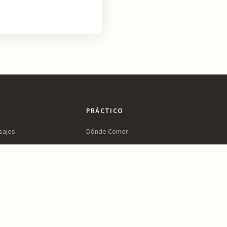
PRÁCTICO
sajes
Dónde Comer
ltura
Dónde Dormir
ines
Planifica tu Visita
a