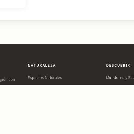
NATURALEZA
DESCUBRIR
Espacios Naturales
Miradores y Pai
egión con
ones,
Sierras y Montañas
Patrimonio y Cu
vidable.
Rutas y Senderismo
Parques y Jard
Ríos, Embalses y Humedales
Ocio y Aventur
Playas y Costa
Reservas y Parques Naturales