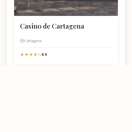
Casino de Cartagena
Cartagena
4.4
★★★★½
Murcia
Natural
Bij Murcia Natural helpen wij u elke hoek van deze regio te