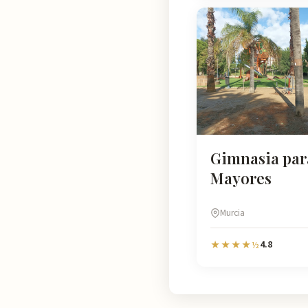
Gimnasia par
Mayores
Murcia
4.8
★★★★½