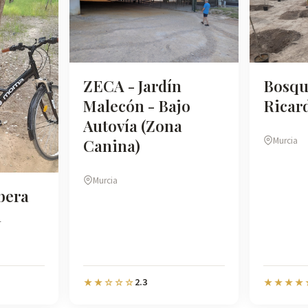
ZECA - Jardín
Bosqu
Malecón - Bajo
Ricar
Autovía (Zona
Murcia
Canina)
Murcia
bera
a
2.3
★★☆☆☆
★★★★