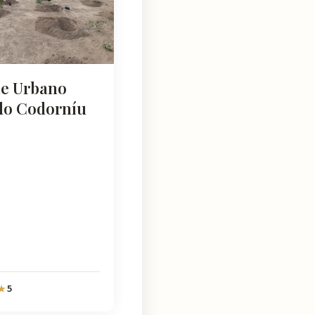
e Urbano
do Codorníu
5
★