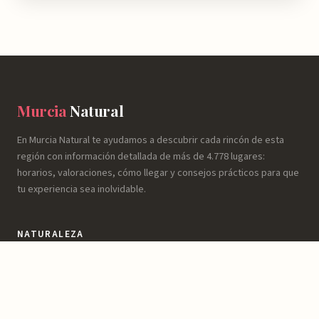
Murcia
Natural
En Murcia Natural te ayudamos a descubrir cada rincón de esta
región con información detallada de más de 4.778 lugares:
horarios, valoraciones, cómo llegar y consejos prácticos para que
tu experiencia sea inolvidable.
NATURALEZA
Espacios Naturales
Sierras y Montañas
Rutas y Senderismo