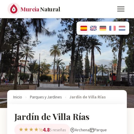
Murcia
Natural
Inicio
›
Parques y Jardines
›
Jardín de Villa Rías
Jardín de Villa Rías
4.8
★★★★½
Archena
Parque
5 reseñas