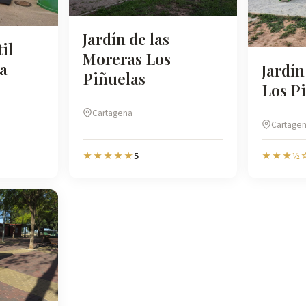
Jardín de las
il
Moreras Los
ca
Jardín
Piñuelas
Los P
Cartagena
Cartage
5
★★★★★
★★★½