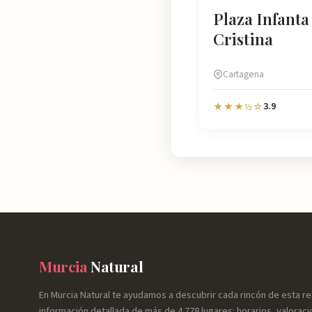
Plaza Infant
Cristina
Cartagena
3.9
★★★½☆
Murcia
Natural
En Murcia Natural te ayudamos a descubrir cada rincón de esta r
información detallada de más de 4.778 lugares: horarios, valoraci