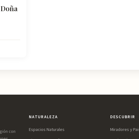
a Doña
NATURALEZA
DESCUBRIR
Espacios Naturales
Miradores y Pai
egión con
ones,