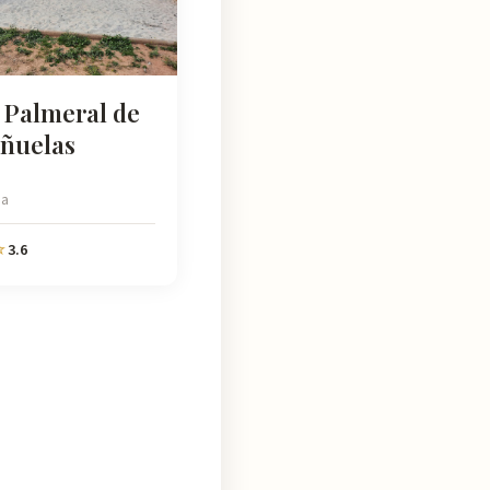
 Palmeral de
iñuelas
na
3.6
☆