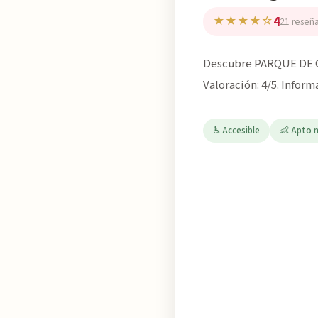
4
★★★★☆
21 reseñ
Descubre PARQUE DE C
Valoración: 4/5. Infor
♿ Accesible
👶 Apto 