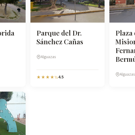
orida
Parque del Dr.
Plaza 
Sánchez Cañas
Misio
Ferna
Alguazas
Berm
Alguazas
4.5
★★★★½