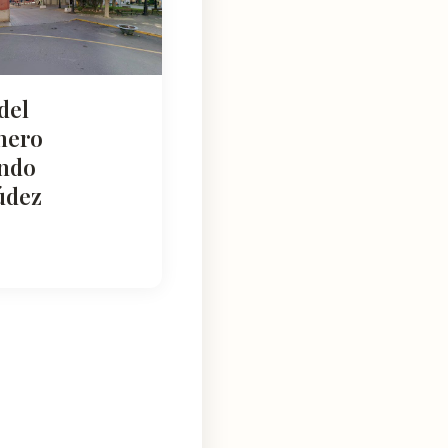
del
nero
ndo
údez