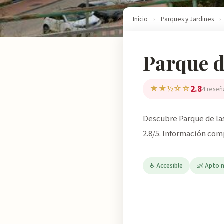
Inicio
›
Parques y Jardines
›
Parque de
2.8
★★½☆☆
4 reseñ
Descubre Parque de las
2.8/5. Información com
♿ Accesible
👶 Apto 