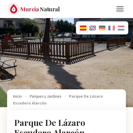
Murcia
Natural
Inicio
›
Parques y Jardines
›
Parque De Lázaro
Escudero Alarcón
Parque De Lázaro
Escudero Alarcón