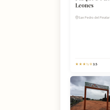
Leones
San Pedro del Pinatar
3.5
★★★½☆