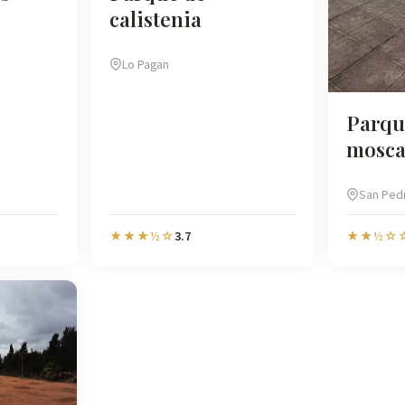
calistenia
Lo Pagan
Parqu
mosca
San Pedr
3.7
★★★½☆
★★½☆