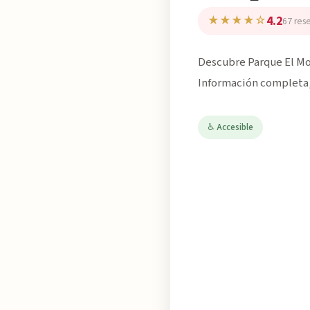
4.2
★★★★☆
67 res
Descubre Parque El Mojó
Información completa, 
♿ Accesible