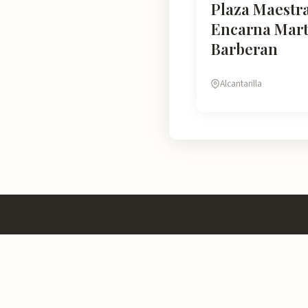
Plaza Maestr
Encarna Mart
Barberan
Alcantarilla
Murcia
Natural
En Murcia Natural te ayudamos a descubrir cada rincón de esta r
información detallada de más de 4.778 lugares: horarios, valoraci
cómo llegar y consejos prácticos para que tu experiencia sea inol