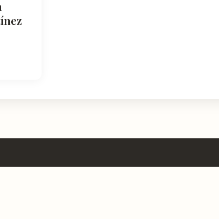
a
ínez
NATURALEZA
DESCUBRIR
Espacios Naturales
Miradores y Pai
egión con
ones,
Sierras y Montañas
Patrimonio y Cu
vidable.