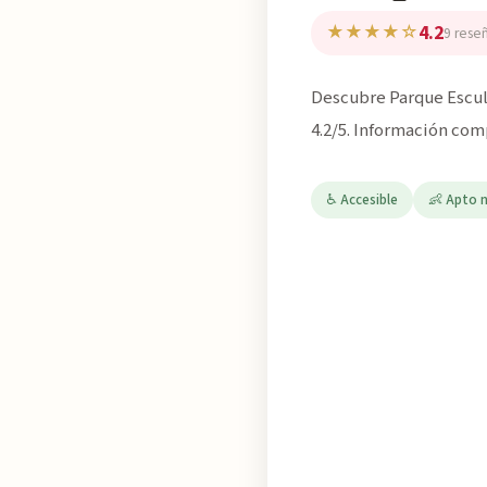
4.2
★★★★☆
9 rese
Descubre Parque Escult
4.2/5. Información com
♿ Accesible
👶 Apto 