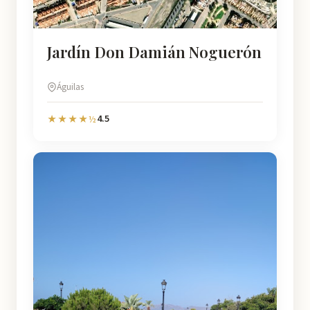
Jardín Don Damián Noguerón
Águilas
4.5
★★★★½