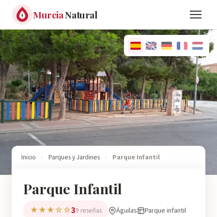
Murcia
Natural
Inicio
›
Parques y Jardines
›
Parque Infantil
Parque Infantil
3
★★★☆☆
Águilas
Parque infantil
9 reseñas