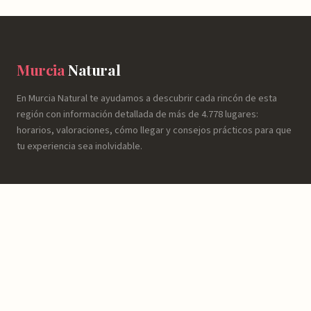
Murcia
Natural
En Murcia Natural te ayudamos a descubrir cada rincón de esta
región con información detallada de más de 4.778 lugares:
horarios, valoraciones, cómo llegar y consejos prácticos para que
tu experiencia sea inolvidable.
NATURALEZA
Espacios Naturales
Sierras y Montañas
Rutas y Senderismo
Ríos, Embalses y Humedales