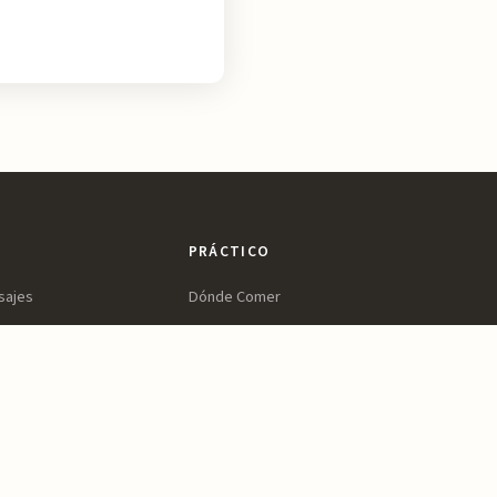
PRÁCTICO
sajes
Dónde Comer
ltura
Dónde Dormir
ines
Planifica tu Visita
a