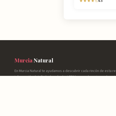
4.5
★★★★½
Murcia
Natural
En Murcia Natural te ayudamos a descubrir cada rincón de esta r
información detallada de más de 4.778 lugares: horarios, valoraci
cómo llegar y consejos prácticos para que tu experiencia sea inol