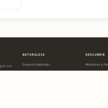
NATURALEZA
DESCUBRIR
Espacios Naturales
Miradores y Pai
egión con
ones,
Sierras y Montañas
Patrimonio y Cu
vidable.
Rutas y Senderismo
Parques y Jard
Ríos, Embalses y Humedales
Ocio y Aventur
Playas y Costa
Reservas y Parques Naturales