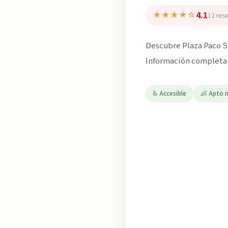
4.1
★★★★☆
12 res
Descubre Plaza Paco Se
Información completa, 
♿ Accesible
👶 Apto 