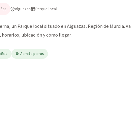
Alguazas
Parque local
eñas
rna, un Parque local situado en Alguazas, Región de Murcia. Val
horarios, ubicación y cómo llegar.
niños
🐕 Admite perros