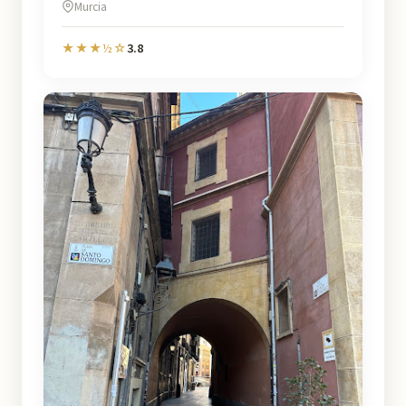
Murcia
3.8
★★★½☆