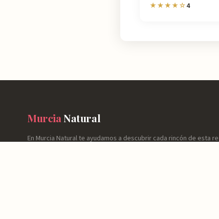
4
★★★★☆
Murcia
Natural
En Murcia Natural te ayudamos a descubrir cada rincón de esta r
información detallada de más de 4.778 lugares: horarios, valoraci
cómo llegar y consejos prácticos para que tu experiencia sea inol