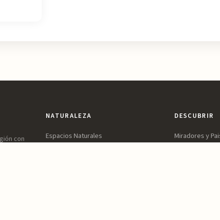
NATURALEZA
DESCUBRIR
Espacios Naturales
Miradores y Pai
egión con
ones,
Sierras y Montañas
Patrimonio y Cu
vidable.
Rutas y Senderismo
Parques y Jard
Ríos, Embalses y Humedales
Ocio y Aventur
Playas y Costa