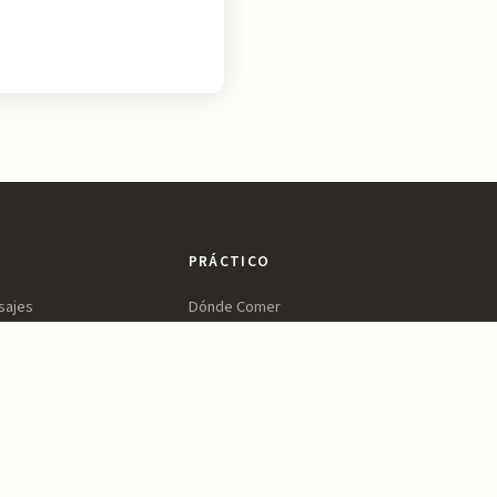
PRÁCTICO
sajes
Dónde Comer
ltura
Dónde Dormir
ines
Planifica tu Visita
a