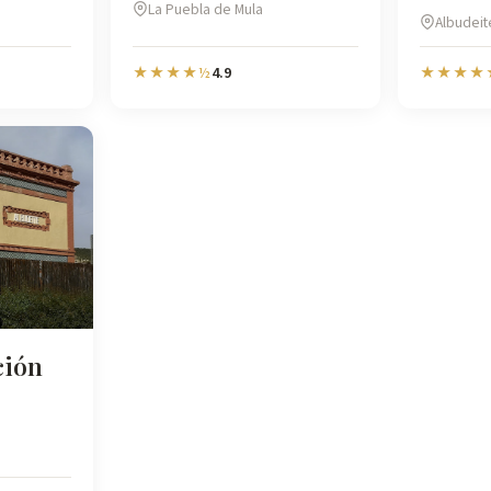
La Puebla de Mula
Albudeit
4.9
★★★★½
★★★★
ción