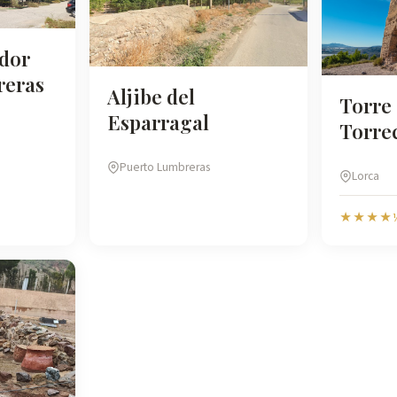
dor
reras
Aljibe del
Torre
Esparragal
Torrec
Puerto Lumbreras
Lorca
★★★★