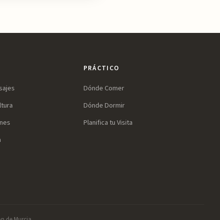
PRÁCTICO
sajes
Dónde Comer
ltura
Dónde Dormir
ines
Planifica tu Visita
a
ón de Murcia.