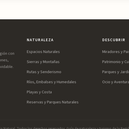
NATURALEZA
DESCUBRIR
Espacios Naturales
Miradores y Pai
egión con
ones,
Sierras y Montañas
Patrimonio y Cu
vidable.
Rutas y Senderismo
Parques y Jard
Ríos, Embalses y Humedales
Ocio y Aventur
Playas y Costa
Reservas y Parques Naturales
a Natural. Todos los derechos reservados. Guía de naturaleza y turismo de la Regi