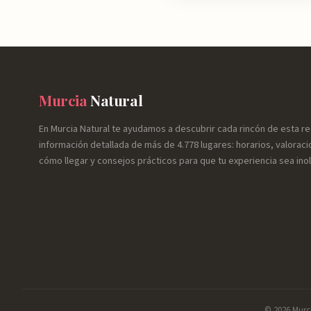
Murcia
Natural
En Murcia Natural te ayudamos a descubrir cada rincón de esta r
información detallada de más de 4.778 lugares: horarios, valoraci
cómo llegar y consejos prácticos para que tu experiencia sea inol
© 2026 Murci