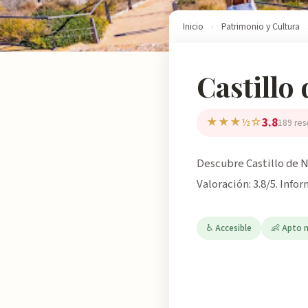
Inicio
›
Patrimonio y Cultura
Castillo
3.8
★★★½☆
189 res
Descubre Castillo de N
Valoración: 3.8/5. Info
♿ Accesible
👶 Apto 