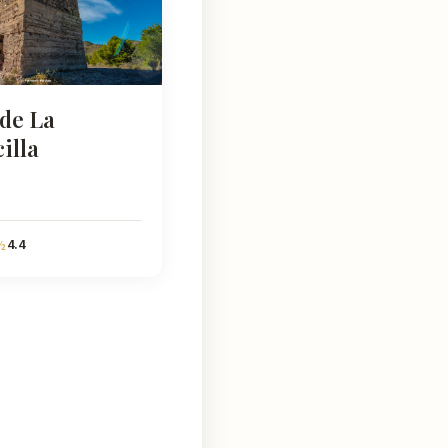
 de La
illa
4.4
½