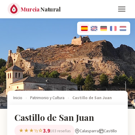
Murcia
Natural
Inicio
›
Patrimonio y Cultura
›
Castillo de San Juan
Castillo de San Juan
3.9
★★★½☆
Calasparra
Castillo
103 reseñas