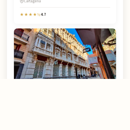
Cartagena
4.7
★★★★½
Casa Cervantes
Cartagena
3.9
★★★½☆