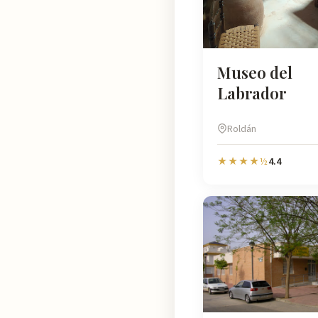
Museo del
Labrador
Roldán
4.4
★★★★½