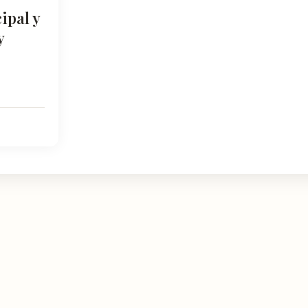
ipal y
y
NATURALEZA
DESCUBRIR
Espacios Naturales
Miradores y Pai