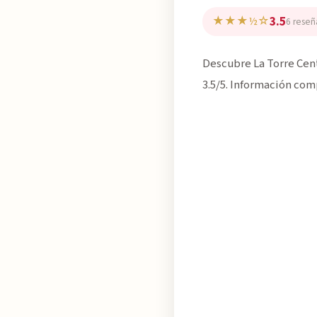
3.5
★★★½☆
6 reseñ
Descubre La Torre Cent
3.5/5. Información com