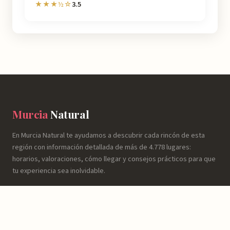
3.5
★★★½☆
Murcia
Natural
En Murcia Natural te ayudamos a descubrir cada rincón de esta
región con información detallada de más de 4.778 lugares:
horarios, valoraciones, cómo llegar y consejos prácticos para que
tu experiencia sea inolvidable.
NATURALEZA
Espacios Naturales