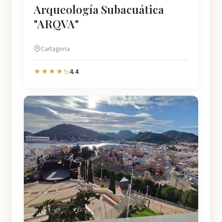
Arqueología Subacuática
"ARQVA"
Cartagena
4.4
★★★★½