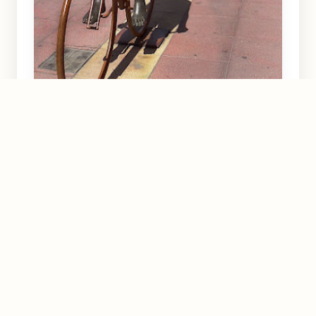
La Venus en Bicicleta
Murcia
4.4
★★★★½