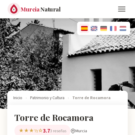
Murcia
Natural
Inicio
›
Patrimonio y Cultura
›
Torre de Rocamora
Torre de Rocamora
3.7
★★★½☆
Murcia
3 reseñas