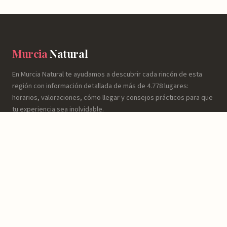
Murcia
Natural
En Murcia Natural te ayudamos a descubrir cada rincón de esta
región con información detallada de más de 4.778 lugares:
horarios, valoraciones, cómo llegar y consejos prácticos para que
tu experiencia sea inolvidable.
NATURALEZA
Espacios Naturales
Sierras y Montañas
Rutas y Senderismo
Ríos, Embalses y Humedales