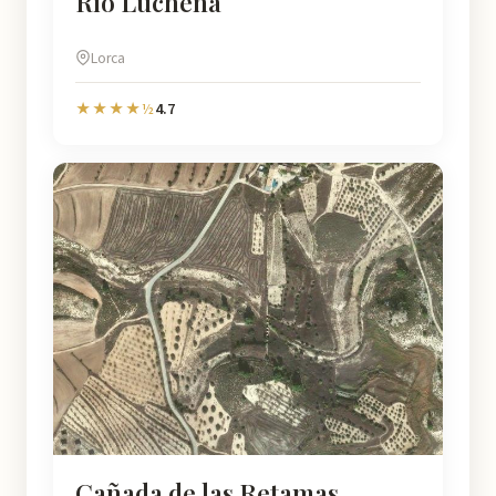
Río Luchena
Lorca
4.7
★★★★½
Cañada de las Retamas