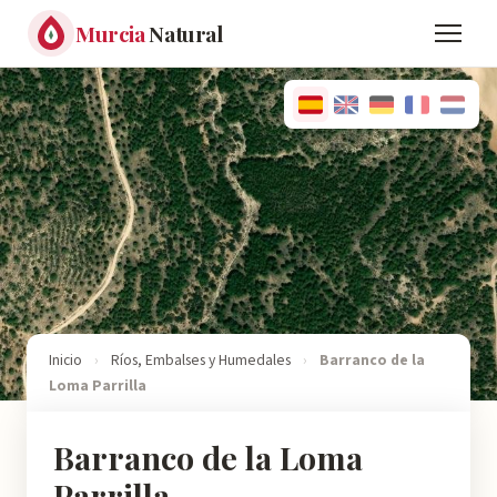
Murcia
Natural
Inicio
›
Ríos, Embalses y Humedales
›
Barranco de la
Loma Parrilla
Barranco de la Loma
Parrilla