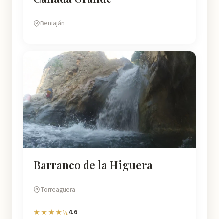
Beniaján
Barranco de la Higuera
Torreagüera
4.6
★★★★½