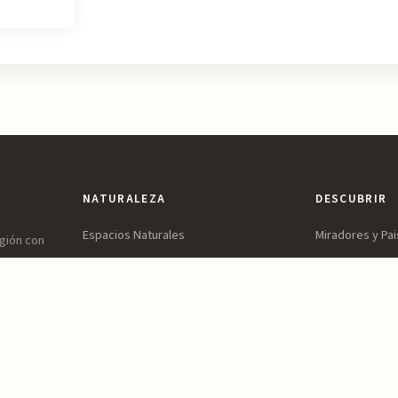
NATURALEZA
DESCUBRIR
Espacios Naturales
Miradores y Pai
egión con
ones,
Sierras y Montañas
Patrimonio y Cu
vidable.
Rutas y Senderismo
Parques y Jard
Ríos, Embalses y Humedales
Ocio y Aventur
Playas y Costa
Reservas y Parques Naturales