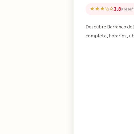
3.8
★★★½☆
0 reseñ
Descubre Barranco del 
completa, horarios, ub