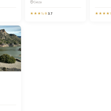
Cieza
3.7
★★★½☆
★★★★