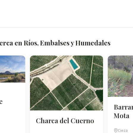
cerca en Ríos, Embalses y Humedales
e
Barra
Mota
Charca del Cuerno
Cieza