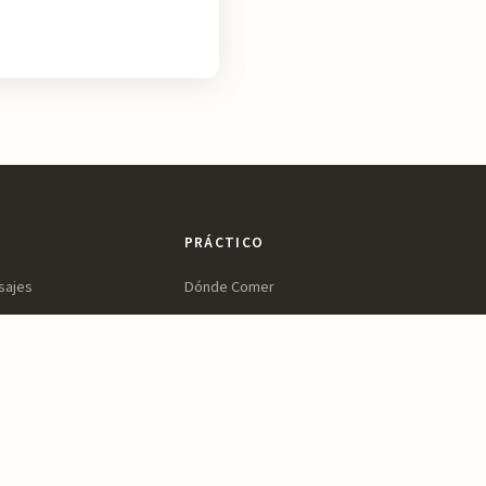
PRÁCTICO
sajes
Dónde Comer
ltura
Dónde Dormir
ines
Planifica tu Visita
a