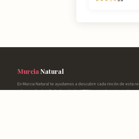
Murcia
Natural
En Murcia Natural te ayudamos a descubrir cada rincón de esta r
información detallada de más de 4.778 lugares: horarios, valoraci
cómo llegar y consejos prácticos para que tu experiencia sea inol