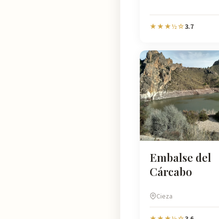
3.7
★★★½☆
Embalse del
Cárcabo
Cieza
3.6
★★★½☆