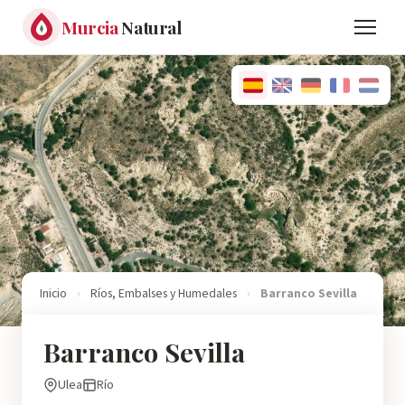
Murcia
Natural
Inicio
›
Ríos, Embalses y Humedales
›
Barranco Sevilla
Barranco Sevilla
Ulea
Río