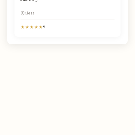
Cieza
5
★★★★★
Murcia
Natural
En Murcia Natural te ayudamos a descubrir cada rincón de esta
región con información detallada de más de 4.778 lugares:
horarios, valoraciones, cómo llegar y consejos prácticos para que
tu experiencia sea inolvidable.