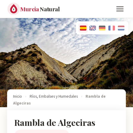
Murcia
Natural
Inicio
›
Ríos, Embalses y Humedales
›
Rambla de
Algeciras
Rambla de Algeciras