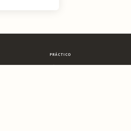
PRÁCTICO
sajes
Dónde Comer
ltura
Dónde Dormir
ines
Planifica tu Visita
a