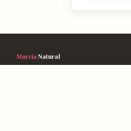
Murcia
Natural
En Murcia Natural te ayudamos a descubrir cada rincón de esta r
información detallada de más de 4.778 lugares: horarios, valoraci
cómo llegar y consejos prácticos para que tu experiencia sea inol