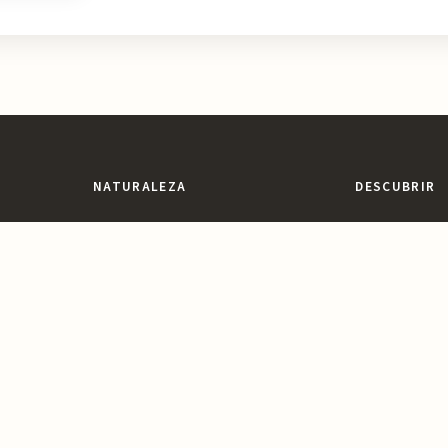
NATURALEZA
DESCUBRIR
Espacios Naturales
Miradores y Pai
egión con
ones,
Sierras y Montañas
Patrimonio y Cu
vidable.
Rutas y Senderismo
Parques y Jard
Ríos, Embalses y Humedales
Ocio y Aventur
Playas y Costa
Reservas y Parques Naturales