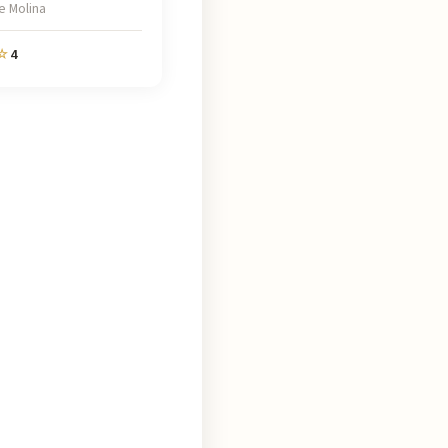
e Molina
4
☆