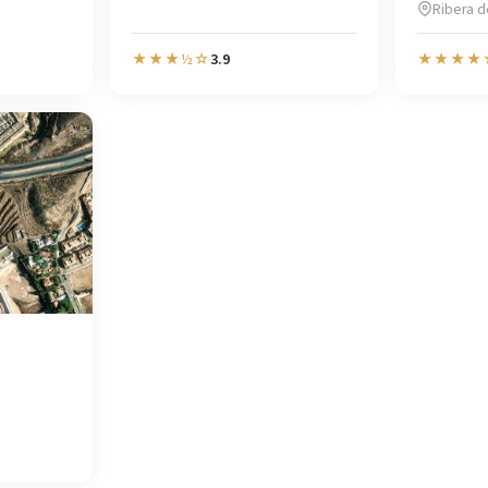
Ribera d
3.9
★★★½☆
★★★★