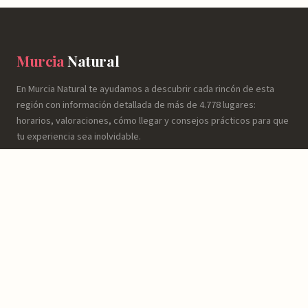
Murcia
Natural
En Murcia Natural te ayudamos a descubrir cada rincón de esta
región con información detallada de más de 4.778 lugares:
horarios, valoraciones, cómo llegar y consejos prácticos para que
tu experiencia sea inolvidable.
NATURALEZA
Espacios Naturales
Sierras y Montañas
Rutas y Senderismo
Ríos, Embalses y Humedales
Playas y Costa