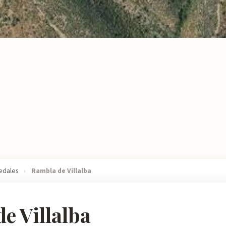
edales
›
Rambla de Villalba
e Villalba