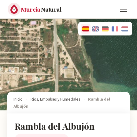
Murcia
Natural
Inicio
›
Ríos, Embalses y Humedales
›
Rambla del
Albujón
Rambla del Albujón