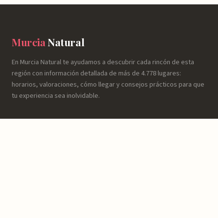
Murcia
Natural
En Murcia Natural te ayudamos a descubrir cada rincón de esta
región con información detallada de más de 4.778 lugares:
horarios, valoraciones, cómo llegar y consejos prácticos para que
tu experiencia sea inolvidable.
NATURALEZA
Espacios Naturales
Sierras y Montañas
Rutas y Senderismo
Ríos, Embalses y Humedales
Playas y Costa