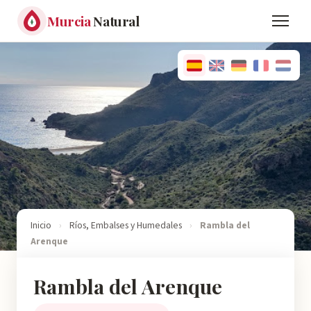
Murcia
Natural
Inicio
›
Ríos, Embalses y Humedales
›
Rambla del
Arenque
Rambla del Arenque