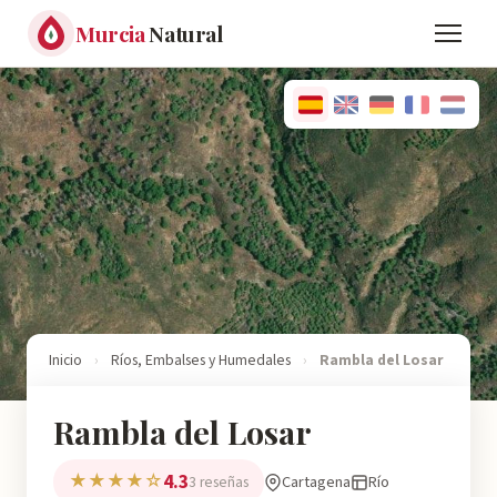
Murcia
Natural
Inicio
›
Ríos, Embalses y Humedales
›
Rambla del Losar
Rambla del Losar
4.3
★★★★☆
Cartagena
Río
3 reseñas