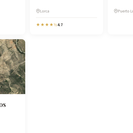
Lorca
Puerto 
4.7
★★★★½
os