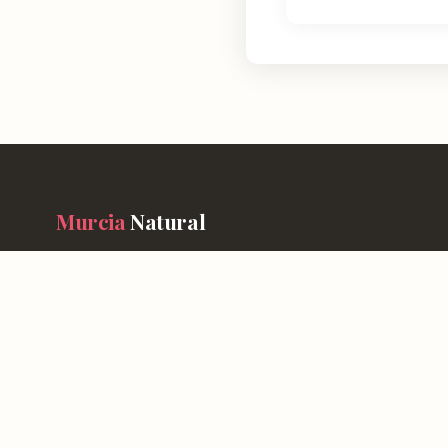
Murcia
Natural
En Murcia Natural te ayudamos a descubrir cada rincón de esta r
información detallada de más de 4.778 lugares: horarios, valoraci
cómo llegar y consejos prácticos para que tu experiencia sea inol