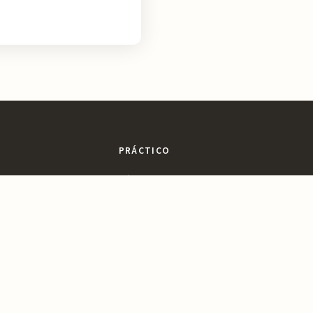
PRÁCTICO
sajes
Dónde Comer
ltura
Dónde Dormir
ines
Planifica tu Visita
a