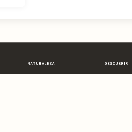
NATURALEZA
DESCUBRIR
Espacios Naturales
Miradores y Pai
egión con
ones,
Sierras y Montañas
Patrimonio y Cu
vidable.
Rutas y Senderismo
Parques y Jard
Ríos, Embalses y Humedales
Ocio y Aventur
Playas y Costa
Reservas y Parques Naturales