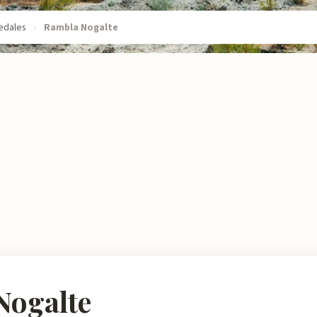
edales
›
Rambla Nogalte
Nogalte